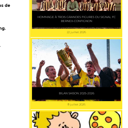
ns de
HOMMAGE À TROIS GRANDES FIGURES DU SIGNAL FC
BERNEX-CONFIGNON
ng.
22 juillet 2026
.
BILAN SAISON 2025-2026
9 juillet 2026