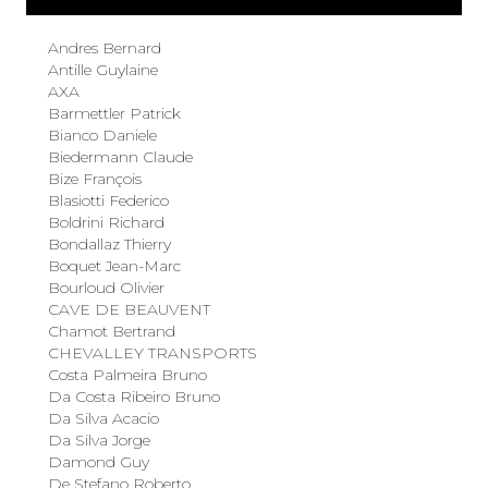
Andres Bernard
Antille Guylaine
AXA
Barmettler Patrick
Bianco Daniele
Biedermann Claude
Bize François
Blasiotti Federico
Boldrini Richard
Bondallaz Thierry
Boquet Jean-Marc
Bourloud Olivier
CAVE DE BEAUVENT
Chamot Bertrand
CHEVALLEY TRANSPORTS
Costa Palmeira Bruno
Da Costa Ribeiro Bruno
Da Silva Acacio
Da Silva Jorge
Damond Guy
De Stefano Roberto