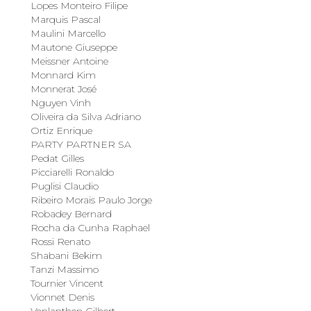
Lopes Monteiro Filipe
Marquis Pascal
Maulini Marcello
Mautone Giuseppe
Meissner Antoine
Monnard Kim
Monnerat José
Nguyen Vinh
Oliveira da Silva Adriano
Ortiz Enrique
PARTY PARTNER SA
Pedat Gilles
Picciarelli Ronaldo
Puglisi Claudio
Ribeiro Morais Paulo Jorge
Robadey Bernard
Rocha da Cunha Raphael
Rossi Renato
Shabani Bekim
Tanzi Massimo
Tournier Vincent
Vionnet Denis
Vonlanthen Gilbert