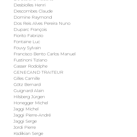
Desbiolles Henri
Descombes Claude
Domine Raymond
Dos Reis Alves Pereira Nuno
Duparc François
Fiorito Fabrizio
Fontaine Luc
Fouvy Sylvain
Francisco Bento Carlos Manuel
Fustinoni Tiziano
Gasser Rodolphe
GENECAND TRAITEUR
Gilles Camille
Götz Bernard
Guignard Alain
Hilsberg Jürgen
Honegger Michel
Jaggi Michel
Jaggi Pierre-André
Jaggi Serge
Jordi Pierre
Ksdikian Serge