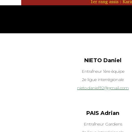
NIETO Daniel
Entraîneur 1ère équipe
2e ligue interrégionale
nieto.daniel92@gmail.com
PAIS Adrian
Entraîneur Gardiens