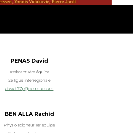
PENAS David
Assistant 1ère équipe
2e ligue interrégionale
david-77p@hotmail.com
BEN ALLA Rachid
Physio soigneur 1er equipe