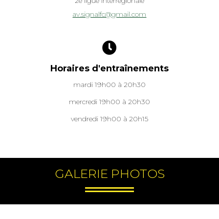
2e ligue interrégionale
av.signalfc@gmail.com
Horaires d'entraînements
mardi 19h00 à 20h30
mercredi 19h00 à 20h30
vendredi 19h00 à 20h15
GALERIE PHOTOS