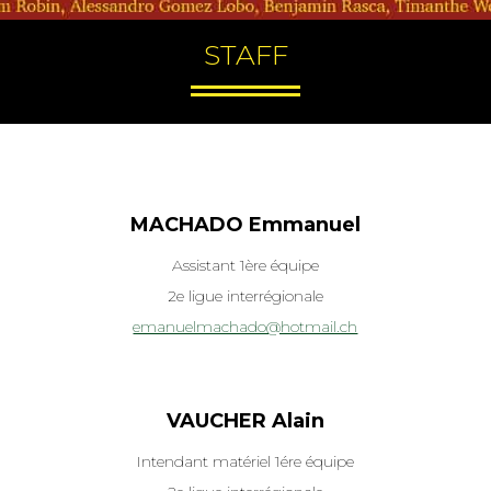
STAFF
MACHADO Emmanuel
Assistant 1ère équipe
2e ligue interrégionale
emanuelmachado@hotmail.ch
VAUCHER Alain
Intendant matériel 1ére équipe