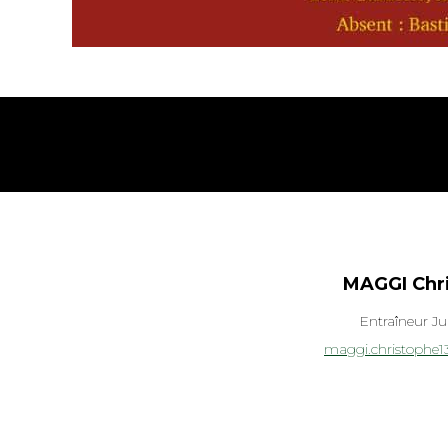
MAGGI Chr
Entraîneur Ju
maggi.christophe