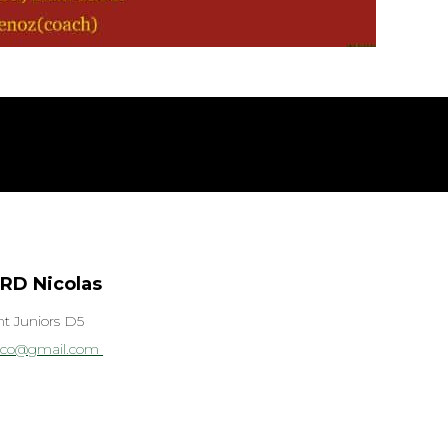
RD Nicolas
nt Juniors D5
nico@gmail.com