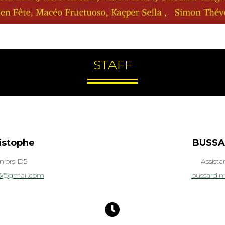
STAFF
istophe
BUSSA
niors D5
Assista
13@gmail.com
bussard.