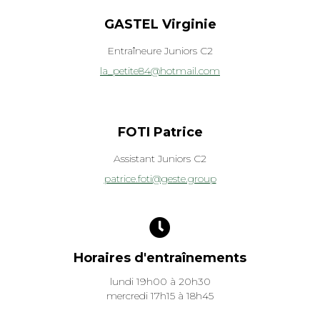
GASTEL Virginie
Entraîneure Juniors C2
la_petite84@hotmail.com
FOTI Patrice
Assistant Juniors C2
patrice.foti@geste.group
Horaires d'entraînements
lundi 19h00 à 20h30
mercredi 17h15 à 18h45