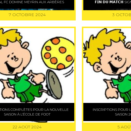
AL FC DOMINE MEYRIN AUX ARBÈRES
𝗙𝗜𝗡 𝗗𝗨 𝗠𝗔𝗧𝗖𝗛
7 OCTOBRE 2024
3 OCTOB
PTIONS COMPLÈTES POUR LA NOUVELLE
INSCRIPTIONS POUR 
SAISON À L’ÉCOLE DE FOOT
SAISON 2
22 AOÛT 2024
5 AOÛ