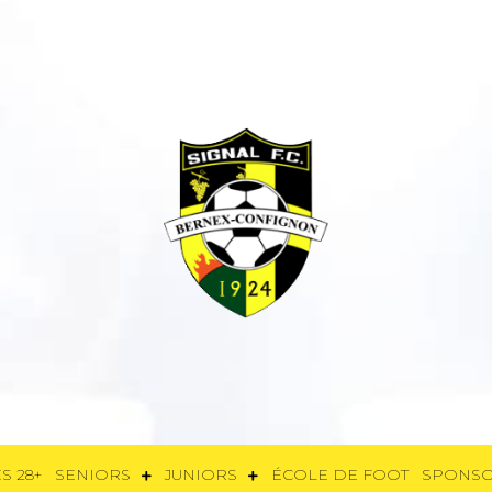
E
FÉMININES 28+
SENIORS
JUNIORS
ÉCOLE DE FOOT
SPON
S 28+
SENIORS
JUNIORS
ÉCOLE DE FOOT
SPONS