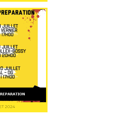
𝗥𝗘𝗣𝗔𝗥𝗔𝗧𝗜𝗢𝗡
ET 2024