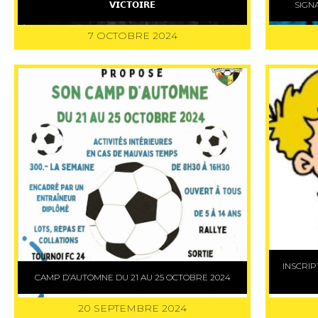
𝗩𝗜𝗖𝗧𝗢𝗜𝗥𝗘
SIGN
7 OCTOBRE 2024
INSCRI
CAMP D’AUTOMNE DU 21 AU 25 OCTOBRE 2024
20 SEPTEMBRE 2024