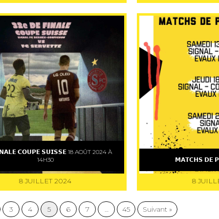
𝗜𝗡𝗔𝗟𝗘 𝗖𝗢𝗨𝗣𝗘 𝗦𝗨𝗜𝗦𝗦𝗘 18 AOÛT 2024 À
14H30
𝗠𝗔𝗧𝗖𝗛𝗦 𝗗𝗘 𝗣
8 JUILLET 2024
8 JUILL
3
4
5
6
7
…
45
Suivant »