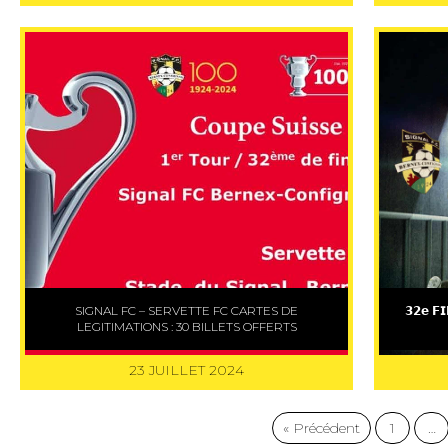
SIGNAL FC – SERVETTE FC CARTES DE
𝟯𝟮𝗲 𝗙
LEGITIMATIONS : 30 BILLETS OFFERTS
23 JUILLET 2024
« Précédent
1
…