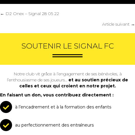
Posts
← D2 Onex – Signal 28 05 22
navigation
Article suivant →
SOUTENIR LE SIGNAL FC
Notre club vit grâce à l’engagement de ses bénévoles, à
l’enthousiasme de ses joueurs…
et au soutien précieux de
celles et ceux qui croient en notre projet.
En faisant un don, vous contribuez directement :
à l’encadrement et à la formation des enfants
au perfectionnement des entraîneurs