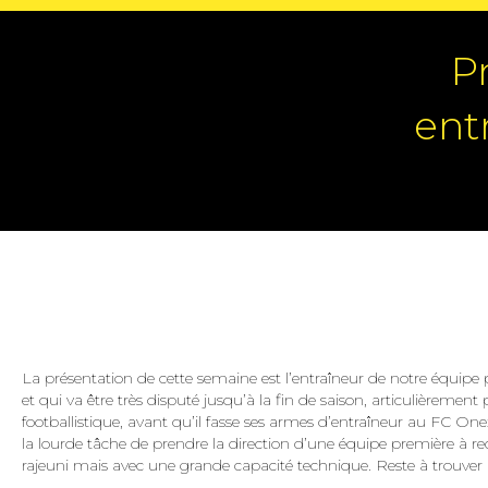
P
ent
La présentation de cette semaine est l’entraîneur de notre équipe p
et qui va être très disputé jusqu’à la fin de saison, articulièrement
footballistique, avant qu’il fasse ses armes d’entraîneur au FC Onex,
la lourde tâche de prendre la direction d’une équipe première à recons
rajeuni mais avec une grande capacité technique. Reste à trouver le