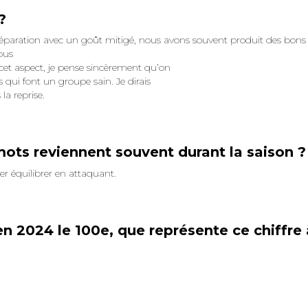
?
éparation avec un goût mitigé, nous avons souvent produit des bons
ous
et aspect, je pense sincèrement qu’on
 qui font un groupe sain. Je dirais
la reprise.
mots reviennent souvent durant la saison ?
r équilibrer en attaquant.
n 2024 le 100e, que représente ce chiffre 