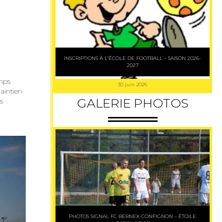
INSCRIPTIONS À L’ÉCOLE DE FOOTBALL – SAISON 2026-
2027
emps
30 juin 2026
aintien
GALERIE PHOTOS
s
PHOTOS SIGNAL FC BERNEX-CONFIGNON – ÉTOILE