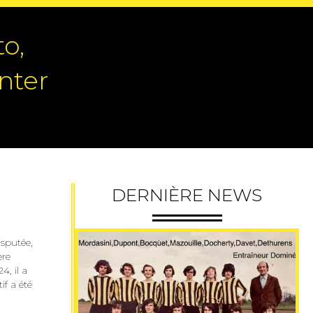
o,
nter
DERNIÈRE NEWS
isputée,
ère
4, il a
if a été