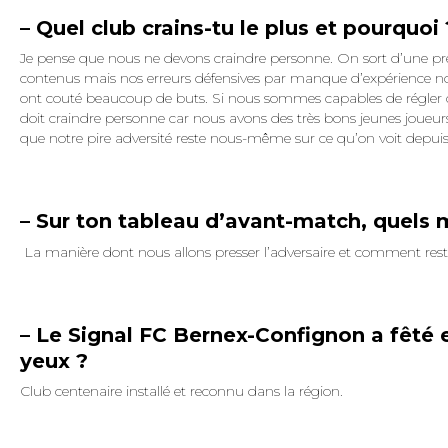
– Quel club crains-tu le plus et pourquoi 
Je pense que nous ne devons craindre personne. On sort d’une pr
contenus mais nos erreurs défensives par manque d’expérience n
ont couté beaucoup de buts. Si nous sommes capables de régler c
doit craindre personne car nous avons des très bons jeunes joueurs
que notre pire adversité reste nous-même sur ce qu’on voit depuis 
– Sur ton tableau d’avant-match, quels 
La manière dont nous allons presser l’adversaire et comment reste
– Le Signal FC Bernex-Confignon a fêté e
yeux ?
Club centenaire installé et reconnu dans la région.