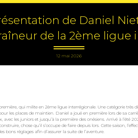
résentation de Daniel Niet
raîneur de la 2ème ligue i
12 mai 2026
remière, qui milite en 2ème ligue interrégionale. Une catégorie très d
 pour les places de maintien. Daniel a joué en première lors de sa carri
 avec les juniors et jusqu’à la première des onésiens. Arrivé à l’été 202
truire, chose qu’il s’occupe de faire depuis lors. Cette saison, l’effect
s bons réglages afin d’assurer la suite de l’aventure.