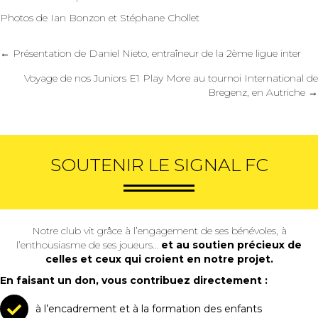
Photos de Ian Bonzon et Stéphane Chollet
Posts
← Présentation de Daniel Nieto, entraîneur de la 2ème ligue inter
navigation
Voyage de nos Juniors E1 Play More au tournoi International de
Bregenz, en Autriche →
SOUTENIR LE SIGNAL FC
Notre club vit grâce à l’engagement de ses bénévoles, à
l’enthousiasme de ses joueurs…
et au soutien précieux de
celles et ceux qui croient en notre projet.
En faisant un don, vous contribuez directement :
à l’encadrement et à la formation des enfants