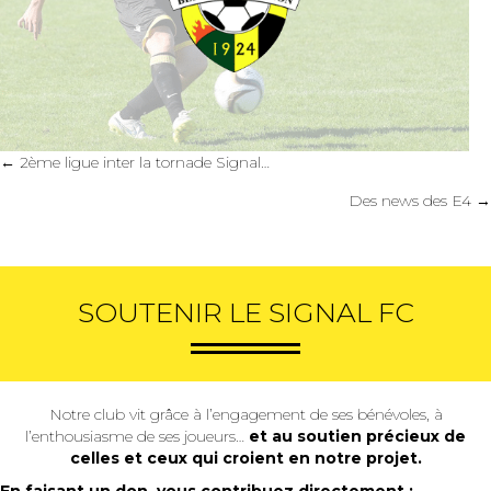
Posts
← 2ème ligue inter la tornade Signal…
navigation
Des news des E4 →
SOUTENIR LE SIGNAL FC
Notre club vit grâce à l’engagement de ses bénévoles, à
l’enthousiasme de ses joueurs…
et au soutien précieux de
celles et ceux qui croient en notre projet.