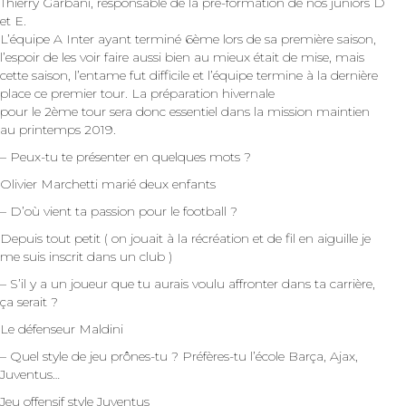
Thierry Garbani, responsable de la pré-formation de nos juniors D
et E.
L’équipe A Inter ayant terminé 6ème lors de sa première saison,
l’espoir de les voir faire aussi bien au mieux était de mise, mais
cette saison, l’entame fut difficile et l’équipe termine à la dernière
place ce premier tour. La préparation hivernale
pour le 2ème tour sera donc essentiel dans la mission maintien
au printemps 2019.
– Peux-tu te présenter en quelques mots ?
Olivier Marchetti marié deux enfants
– D’où vient ta passion pour le football ?
Depuis tout petit ( on jouait à la récréation et de fil en aiguille je
me suis inscrit dans un club )
– S’il y a un joueur que tu aurais voulu affronter dans ta carrière,
ça serait ?
Le défenseur Maldini
– Quel style de jeu prônes-tu ? Préfères-tu l’école Barça, Ajax,
Juventus…
Jeu offensif style Juventus