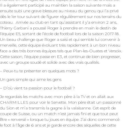
Il a également participé au maintien la saison suivante mais a
ensuite subi une grave blessure au niveau du genou qui l’a privé
dès le 1er tour suivant de figurer régulièrement sur nos terrains du
coteau. Arrivée au club en tant qu’assistant il y’a environ 2 ans,
Thierry Garbani a poussé Roger à prendre en main le destin de
l’équipe E5, sortant de l’école de football lors de la saison 2017-18.
Un beau challenge que Roger a saisi et qui semble lui convenir à
merveille, cette équipe évoluant très rapidement à un bon niveau
face a des très bonnes équipes tels que Plan-les-Ouates et Versoix.
Cette saison, l’équipe passe en E3, et continue de bien progresser,
avec un groupe soudé et solide avec des vrais qualités.
– Peux-tu te présenter en quelques mots ?
Un gars simple qui aime les gens
– D’où vient ta passion pour le football ?
Je regardais les matchs avec mon père à la TV et on allait aux
CHARMILLES pour voir le Servette. Mon père était un passionné
du Sion et m’a transmis la gagne à la valaisanne. Cet esprit de
coupe de Suisse, ou un match n’est jamais fini et que tout peut
être « renversé » lorsque tu joues en équipe. J’ai donc commencé
le foot à l’âge de 6 ans et je garde encore des séquelles de cette