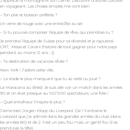
J’apprécie la montagne et son calme. Découvrir d’autres cultures
en voyageant. Les choses simples me vont bien.
– Ton plat et boisson préférés ?
Un verre de rouge avec une entrecôte au sel.
– Si tu pouvais composer l’équipe de rêve, qui prendrais-tu ?
Je prendrai l’équipe de Suisse pour sa diversité et je rajouterai
CR7, Messi et Cavani (histoire de tout gagner pour notre pays
pendant au moins 12 ans :-))
– Ta destination de vacances rêvée ?
New York ! J’adore cette ville.
– Le stade le plus marquant que tu as visité ou joué ?
Le Maracana au Brésil. Je suis allé voir un match dans les années
90 et on était presque au 100’000 spectateurs, une folie !
– Quel entraîneur t’inspire le plus ?
J’aime bien Jürgen Klopp du Liverpool. De 1 il entraine le
Liverpool que j’ai admiré dans les grandes années du club (dans
les années 80) et de 2. il est un peu fou mais un gentil fou (il se
prend pas la tête).