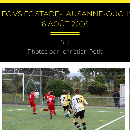
L FC VS FC STADE-LAUSANNE-OUCHY 
6 AOÛT 2026
0-3
Photos par : christian Petit