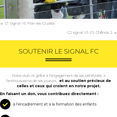
Posts
← C1 Signal VS Plan-les-Ouates
navigation
C2 signal VS CS Chênois 2 →
SOUTENIR LE SIGNAL FC
Notre club vit grâce à l’engagement de ses bénévoles, à
l’enthousiasme de ses joueurs…
et au soutien précieux de
celles et ceux qui croient en notre projet.
En faisant un don, vous contribuez directement :
à l’encadrement et à la formation des enfants