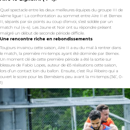
Quel spectacle entre les deux meilleures équipes du groupe III de
4ème ligue ! La confrontation au sommet entre Aïre II et Bernex
II, séparés par six points au coup d’envoi, s’est soldée par un
match nul (4-4). Les Jaune et Noir ont su répondre présent
malgré un début de seconde période difficile.
Une rencontre riche en rebondissements
Toujours invaincu cette saison, Aïre II a eu du mal à rentrer dans
le match, la première mi-temps ayant été dominée par Bernex.
Un moment clé de cette première période a été la sortie sur
blessure de Fabio Lopes, auteur de 65 réalisations cette saison,
lors d’un contact loin du ballon. Ensuite, c’est Rui Ribeiro qui a
ouvert le score pour les Bernésiens peu avant la mi-temps.(36’, 0-
1)