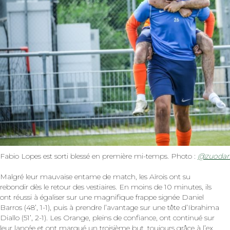
Fabio Lopes est sorti blessé en première mi-temps. Photo :
@zuodar
Malgré leur mauvaise entame de match, les Aïrois ont su
rebondir dès le retour des vestiaires. En moins de 10 minutes, ils
ont réussi à égaliser sur une magnifique frappe signée Daniel
Barros (48’, 1-1), puis à prendre l’avantage sur une tête d’Ibrahima
Diallo (51’, 2-1). Les Orange, pleins de confiance, ont continué sur
leur lancée et ont marqué un troisième but, toujours grâce à l’ex