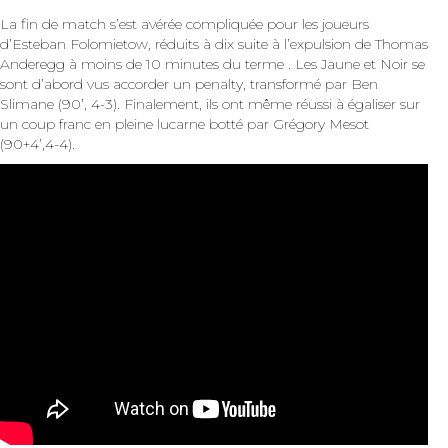
La fin de match s’est avérée compliquée pour les joueurs
d’Esteban Folomietow, réduits à dix suite à l’expulsion de Thomas
Anderegg à moins de 10 minutes du terme . Les Jaune et Noir se
sont d’abord vus accorder un penalty, transformé par Ben
Slimane (90’, 4-3). Finalement, ils ont même réussi à égaliser sur
un coup franc en pleine lucarne botté par Grégory Mesot
(90+4’,4-4).