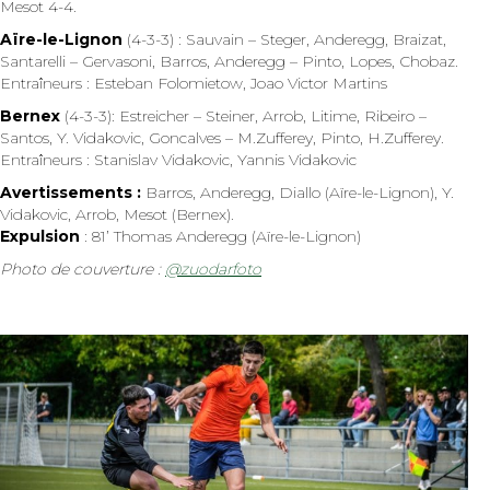
Mesot 4-4.
Aïre-le-Lignon
(4-3-3) : Sauvain – Steger, Anderegg, Braizat,
Santarelli – Gervasoni, Barros, Anderegg – Pinto, Lopes, Chobaz.
Entraîneurs : Esteban Folomietow, Joao Victor Martins
Bernex
(4-3-3): Estreicher – Steiner, Arrob, Litime, Ribeiro –
Santos, Y. Vidakovic, Goncalves – M.Zufferey, Pinto, H.Zufferey.
Entraîneurs : Stanislav Vidakovic, Yannis Vidakovic
Avertissements :
Barros, Anderegg, Diallo (Aïre-le-Lignon), Y.
Vidakovic, Arrob, Mesot (Bernex).
Expulsion
: 81’ Thomas Anderegg (Aïre-le-Lignon)
Photo de couverture :
@zuodarfoto