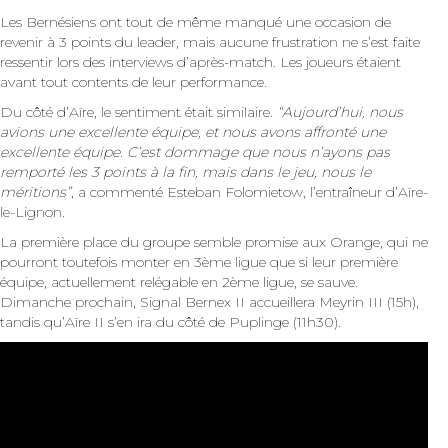
Les Bernésiens ont tout de même manqué une occasion de
revenir à 3 points du leader, mais aucune frustration ne s’est faite
ressentir lors des interviews d’après-match. Les joueurs étaient
avant tout contents de leur performance.
Du côté d’Aïre, le sentiment était similaire.
“Aujourd’hui, nous
avions une excellente équipe, et nous avons affronté une
excellente équipe. C’est dommage que nous n’ayons pas
remporté les 3 points à la fin, mais dans le jeu, nous le
méritions”
, a commenté Esteban Folomietow, l’entraîneur d’Aïre-
le-Lignon.
La première place du groupe semble promise aux Orange, qui ne
pourront toutefois monter en 3ème ligue que si leur première
équipe, actuellement relégable en 2ème ligue, se sauve.
Dimanche prochain, Signal Bernex II accueillera Meyrin III (15h),
tandis qu’Aïre II s’en ira du côté de Puplinge (11h30).