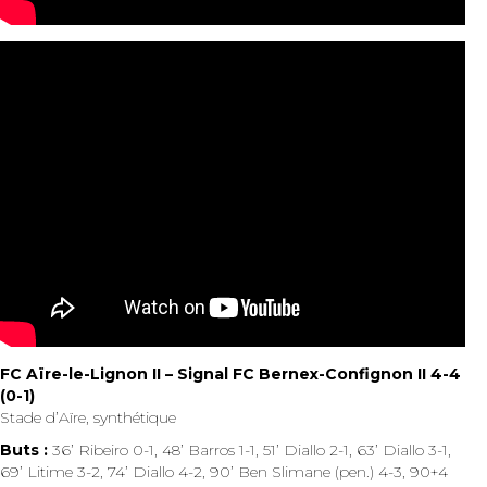
FC Aïre-le-Lignon II – Signal FC Bernex-Confignon II 4-4
(0-1)
Stade d’Aïre, synthétique
Buts :
36’ Ribeiro 0-1, 48’ Barros 1-1, 51’ Diallo 2-1, 63’ Diallo 3-1,
69’ Litime 3-2, 74’ Diallo 4-2, 90’ Ben Slimane (pen.) 4-3, 90+4