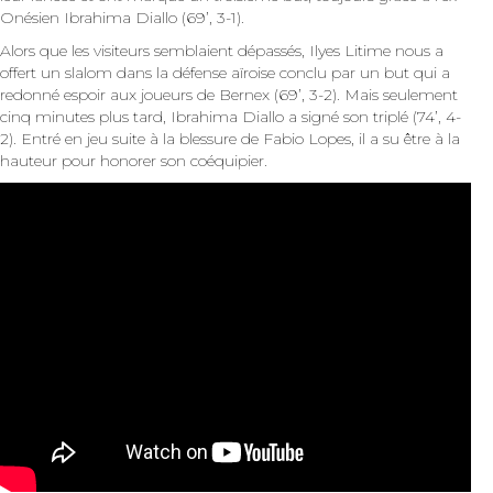
Onésien Ibrahima Diallo (69’, 3-1).
Alors que les visiteurs semblaient dépassés, Ilyes Litime nous a
offert un slalom dans la défense aïroise conclu par un but qui a
redonné espoir aux joueurs de Bernex (69’, 3-2). Mais seulement
cinq minutes plus tard, Ibrahima Diallo a signé son triplé (74’, 4-
2). Entré en jeu suite à la blessure de Fabio Lopes, il a su être à la
hauteur pour honorer son coéquipier.