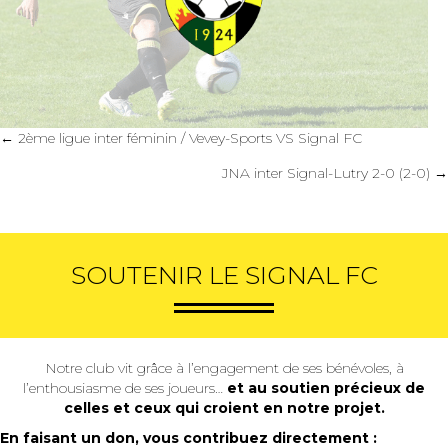
Posts
← 2ème ligue inter féminin / Vevey-Sports VS Signal FC
navigation
JNA inter Signal-Lutry 2-0 (2-0) →
SOUTENIR LE SIGNAL FC
Notre club vit grâce à l’engagement de ses bénévoles, à
l’enthousiasme de ses joueurs…
et au soutien précieux de
celles et ceux qui croient en notre projet.
En faisant un don, vous contribuez directement :