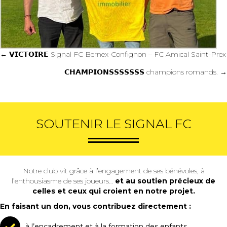
Posts
← 𝗩𝗜𝗖𝗧𝗢𝗜𝗥𝗘 Signal FC Bernex-Confignon – FC Amical Saint-Prex
navigation
𝗖𝗛𝗔𝗠𝗣𝗜𝗢𝗡𝗦𝗦𝗦𝗦𝗦𝗦𝗦 champions romands. →
SOUTENIR LE SIGNAL FC
Notre club vit grâce à l’engagement de ses bénévoles, à
l’enthousiasme de ses joueurs…
et au soutien précieux de
celles et ceux qui croient en notre projet.
En faisant un don, vous contribuez directement :
à l’encadrement et à la formation des enfants