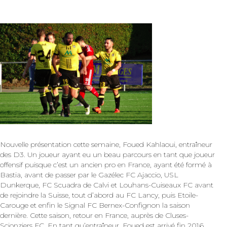
Nouvelle présentation cette semaine, Foued Kahlaoui, entraîneur
des D3. Un joueur ayant eu un beau parcours en tant que joueur
offensif puisque c’est un ancien pro en France, ayant été formé à
Bastia, avant de passer par le Gazélec FC Ajaccio, USL
Dunkerque, FC Scuadra de Calvi et Louhans-Cuiseaux FC avant
de rejoindre la Suisse, tout d’abord au FC Lancy, puis Etoile-
Carouge et enfin le Signal FC Bernex-Confignon la saison
dernière. Cette saison, retour en France, auprès de Cluses-
Scionziers FC. En tant qu’entraîneur, Foued est arrivé fin 2016