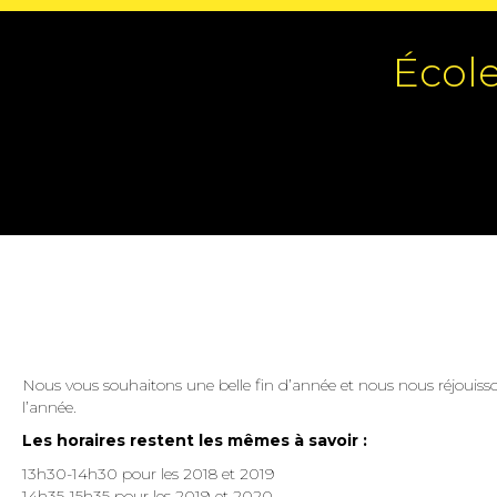
École
Nous vous souhaitons une belle fin d’année et nous nous réjouisson
l’année.
Les horaires restent les mêmes à savoir :
13h30-14h30 pour les 2018 et 2019
14h35-15h35 pour les 2019 et 2020