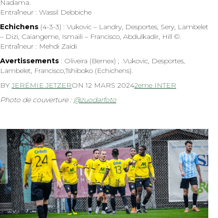
Nadama.
Entraîneur : Wassil Debbiche
Echichens
(4-3-3) : Vukovic – Landry, Desportes, Sery, Lambelet
– Dizi, Caiangeme, Ismaili – Francisco, Abdulkadir, Hill ©.
Entraîneur : Mehdi Zaidi
Avertissements
: Oliveira (Bernex) ; Vukovic, Desportes,
Lambelet, Francisco,Tshiboko (Echichens).
BY
JERÉMIE JETZER
ON
12 MARS 2024
2eme INTER
Photo de couverture :
@zuodarfoto