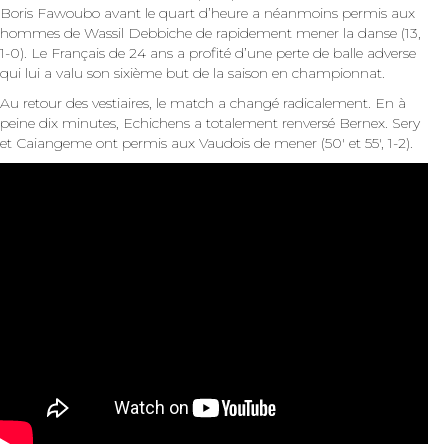
Boris Fawoubo avant le quart d’heure a néanmoins permis aux
hommes de Wassil Debbiche de rapidement mener la danse (13,
1-0). Le Français de 24 ans a profité d’une perte de balle adverse
qui lui a valu son sixième but de la saison en championnat.
Au retour des vestiaires, le match a changé radicalement. En à
peine dix minutes, Echichens a totalement renversé Bernex. Sery
et Caiangeme ont permis aux Vaudois de mener (50′ et 55′, 1-2).