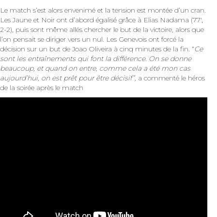
Le match s’est alors envenimé et la tension est montée d’un cran.
Les Jaune et Noir ont d’abord égalisé grâce à Elias Nadama (77′,
2-2), puis sont même allés chercher le but de la victoire, alors que
l’on pensait se diriger vers un nul. Les Genevois ont forcé la
décision sur un but de Joao Oliveira à cinq minutes de la fin. “
Ce
sont les entraînements qui font la différence. On se donne
beaucoup, et quand on entre, comme cela a été mon cas
aujourd’hui, on est prêt pour être décisif”,
a commenté le héros
de la soirée après le match