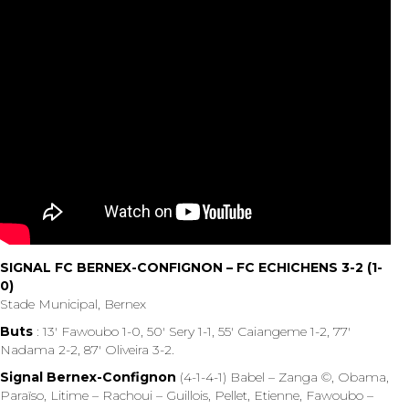
SIGNAL FC BERNEX-CONFIGNON – FC ECHICHENS 3-2 (1-
0)
Stade Municipal, Bernex
Buts
: 13′ Fawoubo 1-0, 50′ Sery 1-1, 55′ Caiangeme 1-2, 77′
Nadama 2-2, 87′ Oliveira 3-2.
Signal Bernex-Confignon
(4-1-4-1) Babel – Zanga ©, Obama,
Paraïso, Litime – Rachoui – Guillois, Pellet, Etienne, Fawoubo –