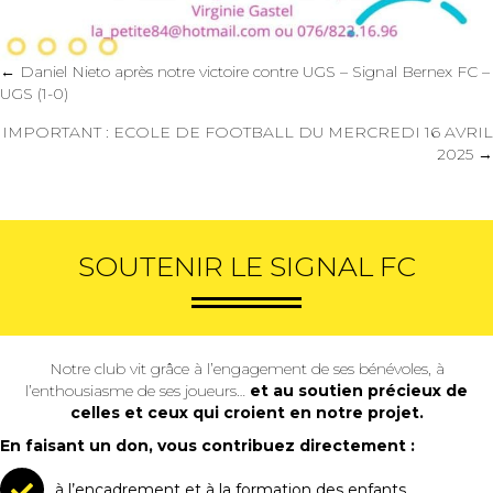
Posts
← Daniel Nieto après notre victoire contre UGS – Signal Bernex FC –
UGS (1-0)
navigation
IMPORTANT : ECOLE DE FOOTBALL DU MERCREDI 16 AVRIL
2025 →
SOUTENIR LE SIGNAL FC
Notre club vit grâce à l’engagement de ses bénévoles, à
l’enthousiasme de ses joueurs…
et au soutien précieux de
celles et ceux qui croient en notre projet.
En faisant un don, vous contribuez directement :
à l’encadrement et à la formation des enfants